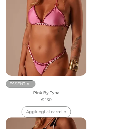
ESSENTIAL
Pink By Tyna
Prezzo
€ 130
Aggiungi al carrello