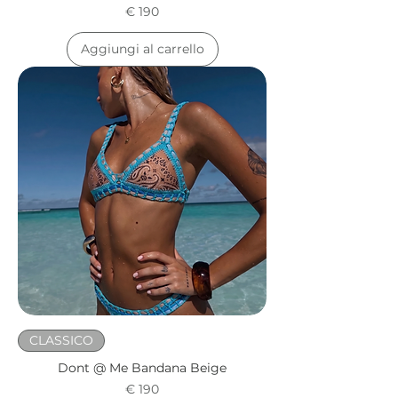
Prezzo
€ 190
Aggiungi al carrello
CLASSICO
Dont @ Me Bandana Beige
Prezzo
€ 190