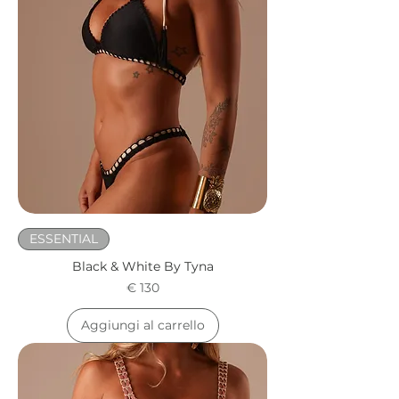
ESSENTIAL
Black & White By Tyna
Prezzo
€ 130
Aggiungi al carrello