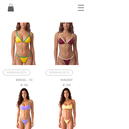
MINIMALISTA
MINIMALISTA
BRASIL - 10
MADAM
Prezzo
Prezzo
€ 110
€ 159