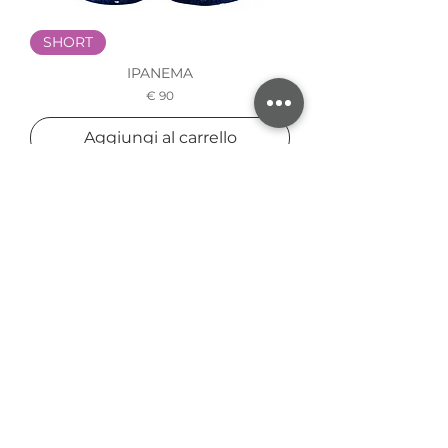
SHORT
IPANEMA
Prezzo
€ 90
Aggiungi al carrello
Elementos