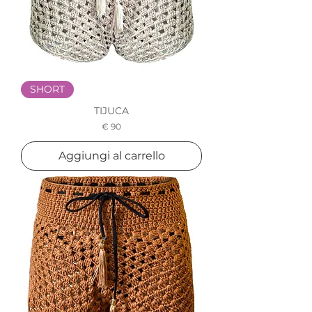
SHORT
TIJUCA
Prezzo
€ 90
Aggiungi al carrello