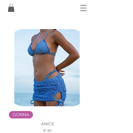
GONNA
ANICE
Prezzo
€ 90