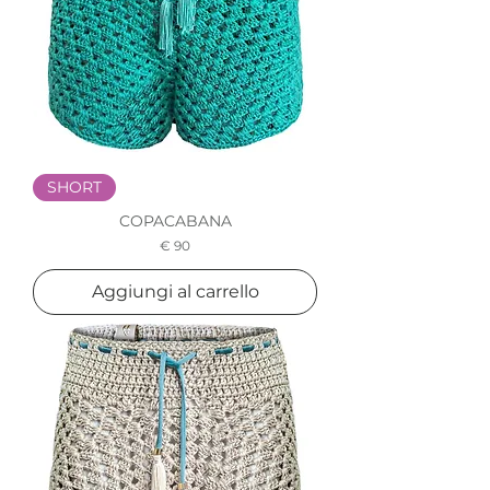
SHORT
COPACABANA
Prezzo
€ 90
Aggiungi al carrello