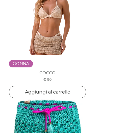
GONNA
COCCO
Prezzo
€ 90
Aggiungi al carrello