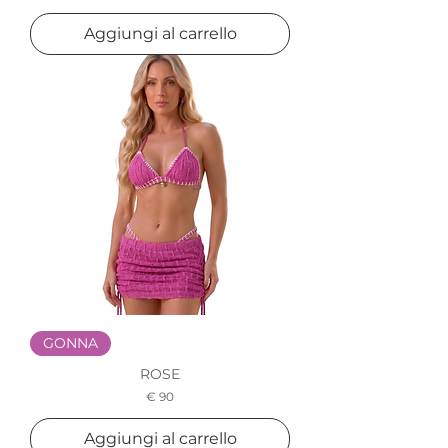
Aggiungi al carrello
GONNA
ROSE
Prezzo
€ 90
Aggiungi al carrello