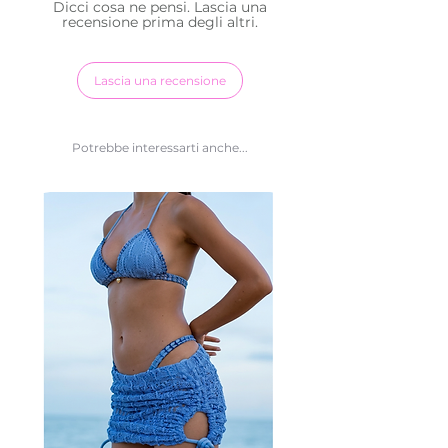
Dicci cosa ne pensi. Lascia una
separati
recensione prima degli altri.
● Non ha coppe ne ferretti
● Top Double-face
Lascia una recensione
● Prodotto composto da Lycra 83%
poliammide e 17% elastano
● Tessuto traspirante
Potrebbe interessarti anche...
● Made in Brazil, Designed in Italy
● MODELLA INDOSSA TAGLIA M