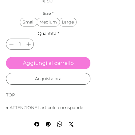
Prezzo
€ 90
Size
*
Small
Medium
Large
Quantità
*
Aggiungi al carrello
Acquista ora
TOP
● ATTENZIONE l’articolo corrisponde
solo al prodotto descritto,
per comporre il set completo di top e
slip è necessario selezionare entrambi
prodotti.