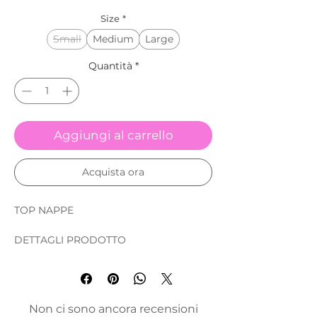
Size
*
Small
Medium
Large
Quantità
*
Aggiungi al carrello
Acquista ora
TOP NAPPE
DETTAGLI PRODOTTO
● ATTENZIONE l’articolo corrisponde
solo al prodotto descritto,
per comporre il set completo di top e
Non ci sono ancora recensioni
slip è necessario selezionare entrambi