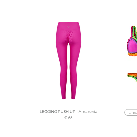
LEGGING PUSH UP | Amazonia
Line
Prezzo
€ 65