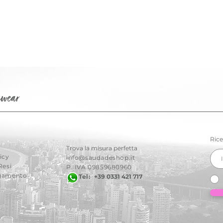
hwear
Rice
Trova la misura perfetta
icy
info@saudadeshop.it
Resi
P. IVA 09859680960
agamento
Tel:
+39 0331 421 717