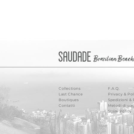
Saudade
Brazilian Beac
Collections
F.A.Q.
Last Chance
Privacy & Pol
Boutiques
Spedizioni & 
Contatti
Metodi di p
Store Policy