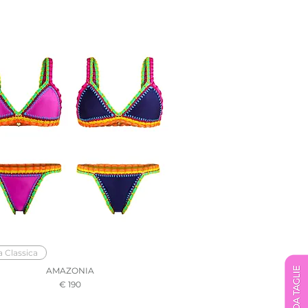
a Classica
AMAZONIA
Prezzo
€ 190